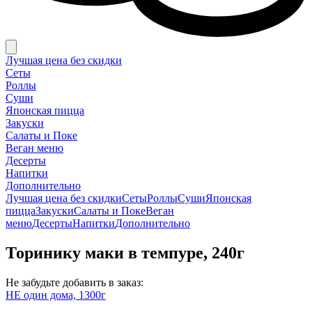
Лучшая цена без скидки
Сеты
Роллы
Суши
Японская пицца
Закуски
Салаты и Поке
Веган меню
Десерты
Напитки
Дополнительно
Лучшая цена без скидки
Сеты
Роллы
Суши
Японская
пицца
Закуски
Салаты и Поке
Веган
меню
Десерты
Напитки
Дополнительно
Торинику маки в темпуре, 240г
Не забудьте добавить в заказ:
НЕ один дома, 1300г