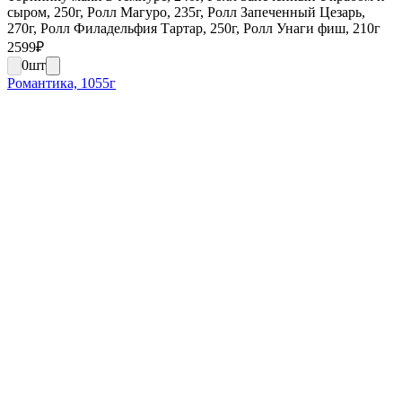
сыром, 250г, Ролл Магуро, 235г, Ролл Запеченный Цезарь,
270г, Ролл Филадельфия Тартар, 250г, Ролл Унаги фиш, 210г
2599
₽
0
шт
Романтика, 1055г