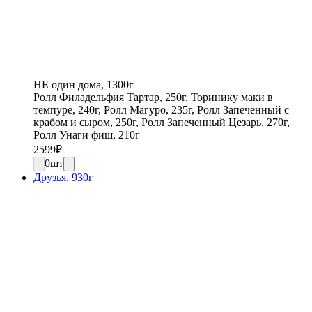
НЕ один дома, 1300г
Ролл Филадельфия Тартар, 250г, Торинику маки в
темпуре, 240г, Ролл Магуро, 235г, Ролл Запеченный с
крабом и сыром, 250г, Ролл Запеченный Цезарь, 270г,
Ролл Унаги фиш, 210г
2599
₽
0
шт
Друзья, 930г