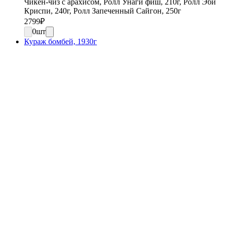
Чикен-чиз с арахисом, Ролл Унаги фиш, 210г, Ролл Эби
Криспи, 240г, Ролл Запеченный Сайгон, 250г
2799
₽
0
шт
Кураж бомбей, 1930г