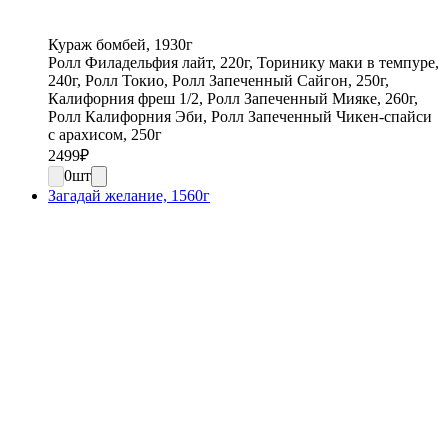
Кураж бомбей, 1930г
Ролл Филадельфия лайт, 220г, Торинику маки в темпуре,
240г, Ролл Токио, Ролл Запеченный Сайгон, 250г,
Калифорния фреш 1/2, Ролл Запеченный Мияке, 260г,
Ролл Калифорния Эби, Ролл Запеченный Чикен-спайси
с арахисом, 250г
2499
₽
0
шт
Загадай желание, 1560г