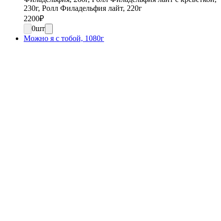
230г, Ролл Филадельфия лайт, 220г
2200
₽
0
шт
Можно я с тобой, 1080г