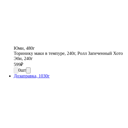
Юми, 480г
Торинику маки в темпуре, 240г, Ролл Запеченный Хото
Эби, 240г
599
₽
0
шт
Дозаправка, 1030г