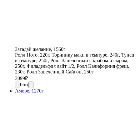
Загадай желание, 1560г
Ролл Ното, 220г, Торинику маки в темпуре, 240г, Тунец
в темпуре, 250г, Ролл Запеченный с крабом и сыром,
250г, Филадельфия лайт 1/2, Ролл Калифорния фреш,
230г, Ролл Запеченный Сайгон, 250г
3099
₽
0
шт
Аморе, 1270г