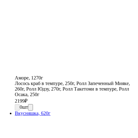
Аморе, 1270г
Лосось краб в темпуре, 250г, Ролл Запеченный Мияке,
260г, Ролл Юдзу, 270г, Ролл Такетоми в темпуре, Ролл
Осака, 250г
2199
₽
0
шт
Вкусняшка, 620г