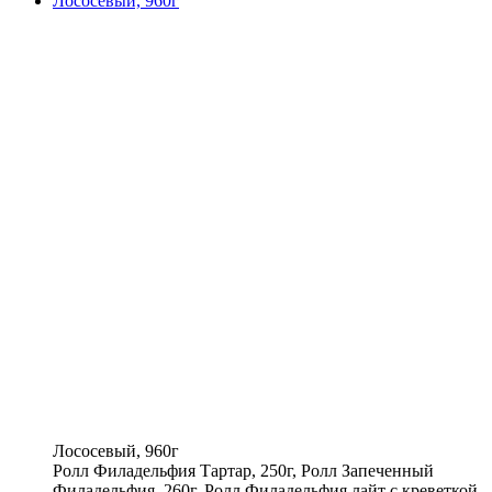
Лососевый, 960г
Лососевый, 960г
Ролл Филадельфия Тартар, 250г, Ролл Запеченный
Филадельфия, 260г, Ролл Филадельфия лайт с креветкой,