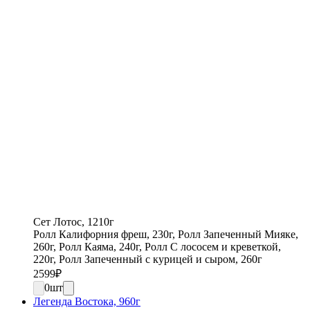
Сет Лотос, 1210г
Ролл Калифорния фреш, 230г, Ролл Запеченный Мияке,
260г, Ролл Каяма, 240г, Ролл С лососем и креветкой,
220г, Ролл Запеченный с курицей и сыром, 260г
2599
₽
0
шт
Легенда Востока, 960г