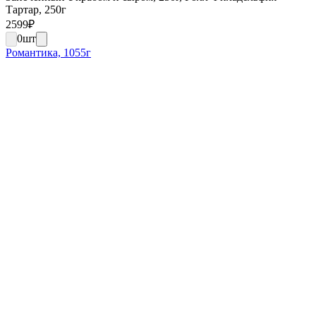
Тартар, 250г
2599
₽
0
шт
Романтика, 1055г