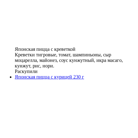
Японская пицца с креветкой
Креветки тигровые, томат, шампиньоны, сыр
моцарелла, майонез, соус кунжутный, икра масаго,
кунжут, рис, нори.
Раскупили
Японская пицца с курицей 230 г