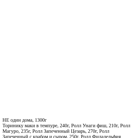
НЕ один дома, 1300г
Торинику маки в темпуре, 240г, Ролл Унаги фиш, 210г, Ролл
Магуро, 235г, Ролл Запеченный Цезарь, 270г, Ролл
Запеченный с крабом и сыром, 250г, Ролл Филадельфия