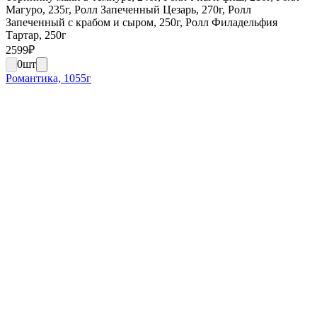
Магуро, 235г, Ролл Запеченный Цезарь, 270г, Ролл
Запеченный с крабом и сыром, 250г, Ролл Филадельфия
Тартар, 250г
2599
₽
0
шт
Романтика, 1055г