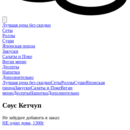
Лучшая цена без скидки
Сеты
Роллы
Суши
Японская пицца
Закуски
Салаты и Поке
Веган меню
Десерты
Напитки
Дополнительно
Лучшая цена без скидки
Сеты
Роллы
Суши
Японская
пицца
Закуски
Салаты и Поке
Веган
меню
Десерты
Напитки
Дополнительно
Соус Кетчуп
Не забудьте добавить в заказ:
НЕ один дома, 1300г