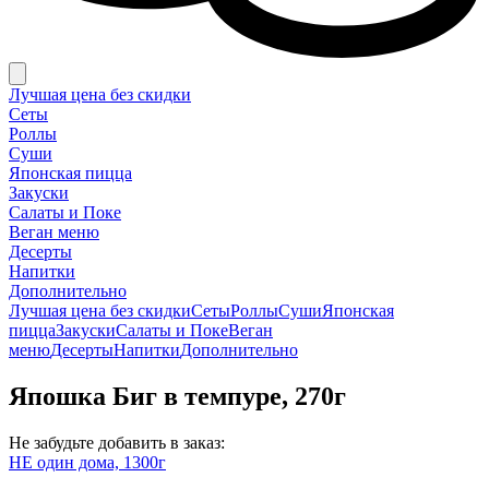
Лучшая цена без скидки
Сеты
Роллы
Суши
Японская пицца
Закуски
Салаты и Поке
Веган меню
Десерты
Напитки
Дополнительно
Лучшая цена без скидки
Сеты
Роллы
Суши
Японская
пицца
Закуски
Салаты и Поке
Веган
меню
Десерты
Напитки
Дополнительно
Япошка Биг в темпуре, 270г
Не забудьте добавить в заказ:
НЕ один дома, 1300г