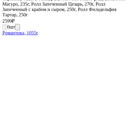
Магуро, 235г, Ролл Запеченный Цезарь, 270г, Ролл
Запеченный с крабом и сыром, 250г, Ролл Филадельфия
Тартар, 250г
2599
₽
0
шт
Романтика, 1055г