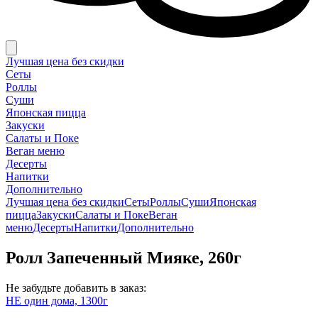
Лучшая цена без скидки
Сеты
Роллы
Суши
Японская пицца
Закуски
Салаты и Поке
Веган меню
Десерты
Напитки
Дополнительно
Лучшая цена без скидки
Сеты
Роллы
Суши
Японская
пицца
Закуски
Салаты и Поке
Веган
меню
Десерты
Напитки
Дополнительно
Ролл Запеченный Мияке, 260г
Не забудьте добавить в заказ:
НЕ один дома, 1300г