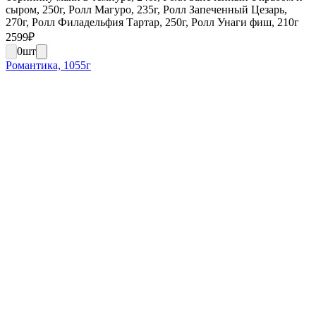
сыром, 250г, Ролл Магуро, 235г, Ролл Запеченный Цезарь,
270г, Ролл Филадельфия Тартар, 250г, Ролл Унаги фиш, 210г
2599
₽
0
шт
Романтика, 1055г