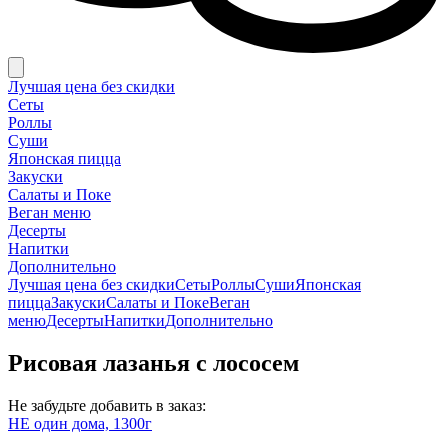
Лучшая цена без скидки
Сеты
Роллы
Суши
Японская пицца
Закуски
Салаты и Поке
Веган меню
Десерты
Напитки
Дополнительно
Лучшая цена без скидки
Сеты
Роллы
Суши
Японская
пицца
Закуски
Салаты и Поке
Веган
меню
Десерты
Напитки
Дополнительно
Рисовая лазанья с лососем
Не забудьте добавить в заказ:
НЕ один дома, 1300г