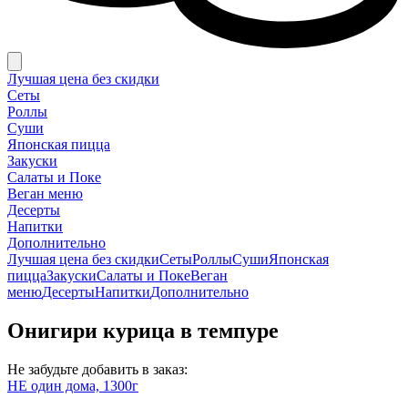
Лучшая цена без скидки
Сеты
Роллы
Суши
Японская пицца
Закуски
Салаты и Поке
Веган меню
Десерты
Напитки
Дополнительно
Лучшая цена без скидки
Сеты
Роллы
Суши
Японская
пицца
Закуски
Салаты и Поке
Веган
меню
Десерты
Напитки
Дополнительно
Онигири курица в темпуре
Не забудьте добавить в заказ:
НЕ один дома, 1300г