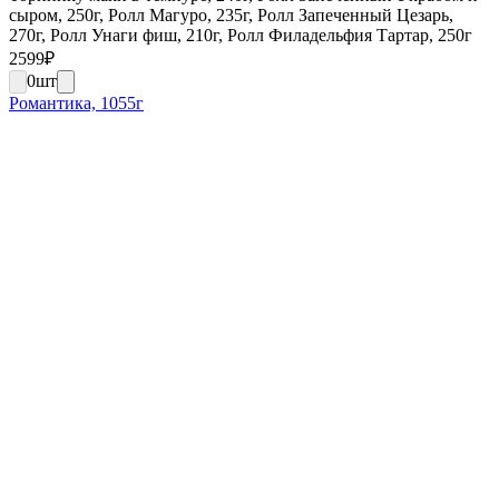
сыром, 250г, Ролл Магуро, 235г, Ролл Запеченный Цезарь,
270г, Ролл Унаги фиш, 210г, Ролл Филадельфия Тартар, 250г
2599
₽
0
шт
Романтика, 1055г