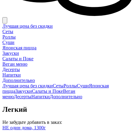
Лучшая цена без скидки
Сеты
Роллы
Суши
Японская пицца
Закуски
Салаты и Поке
Веган меню
Десерты
Напитки
Дополнительно
Лучшая цена без скидки
Сеты
Роллы
Суши
Японская
пицца
Закуски
Салаты и Поке
Веган
меню
Десерты
Напитки
Дополнительно
Легкий
Не забудьте добавить в заказ:
НЕ один дома, 1300г