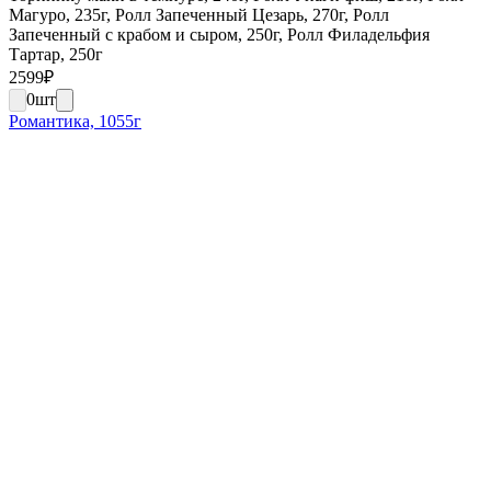
Магуро, 235г, Ролл Запеченный Цезарь, 270г, Ролл
Запеченный с крабом и сыром, 250г, Ролл Филадельфия
Тартар, 250г
2599
₽
0
шт
Романтика, 1055г