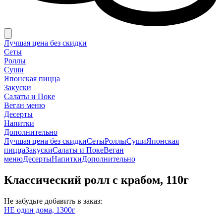
Лучшая цена без скидки
Сеты
Роллы
Суши
Японская пицца
Закуски
Салаты и Поке
Веган меню
Десерты
Напитки
Дополнительно
Лучшая цена без скидки
Сеты
Роллы
Суши
Японская
пицца
Закуски
Салаты и Поке
Веган
меню
Десерты
Напитки
Дополнительно
Классический ролл с крабом, 110г
Не забудьте добавить в заказ:
НЕ один дома, 1300г