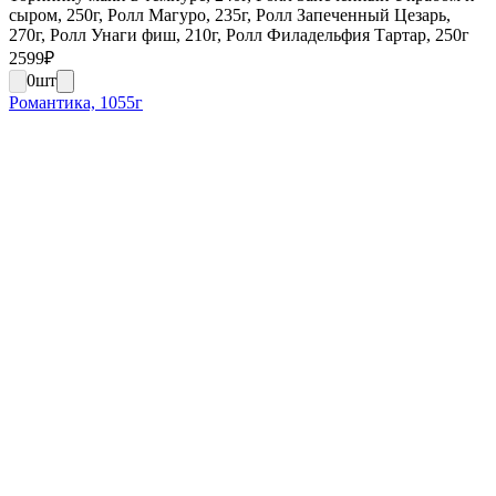
сыром, 250г, Ролл Магуро, 235г, Ролл Запеченный Цезарь,
270г, Ролл Унаги фиш, 210г, Ролл Филадельфия Тартар, 250г
2599
₽
0
шт
Романтика, 1055г