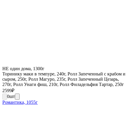
НЕ один дома, 1300г
Торинику маки в темпуре, 240г, Ролл Запеченный с крабом и
сыром, 250г, Ролл Магуро, 235г, Ролл Запеченный Цезарь,
270г, Ролл Унаги фиш, 210г, Ролл Филадельфия Тартар, 250г
2599
₽
0
шт
Романтика, 1055г