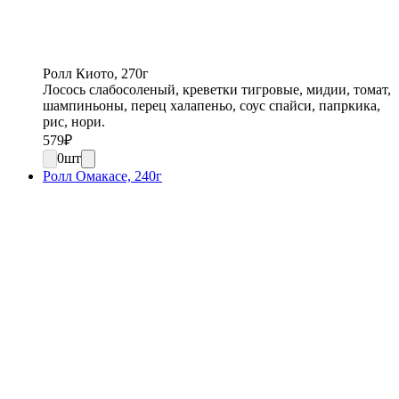
Ролл Киото, 270г
Лосось слабосоленый, креветки тигровые, мидии, томат,
шампиньоны, перец халапеньо, соус спайси, папркика,
рис, нори.
579
₽
0
шт
Ролл Омакасе, 240г