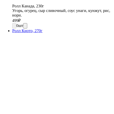
Ролл Канада, 230г
Угорь, огурец, сыр сливочный, соус унаги, кунжут, рис,
нори.
499
₽
0
шт
Ролл Киото, 270г