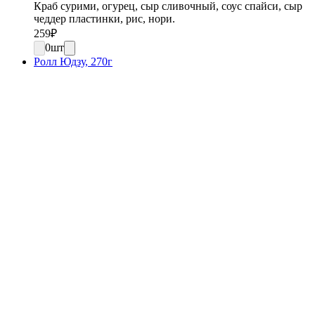
Краб сурими, огурец, сыр сливочный, соус спайси, сыр
чеддер пластинки, рис, нори.
259
₽
0
шт
Ролл Юдзу, 270г