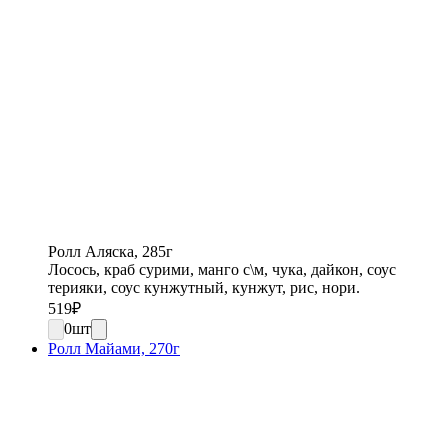
Ролл Аляска, 285г
Лосось, краб сурими, манго с\м, чука, дайкон, соус
терияки, соус кунжутный, кунжут, рис, нори.
519
₽
0
шт
Ролл Майами, 270г