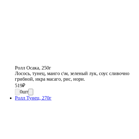
Ролл Осака, 250г
Лосось, тунец, манго с\м, зеленый лук, соус сливочно
грибной, икра масаго, рис, нори.
519
₽
0
шт
Ролл Тунец, 270г