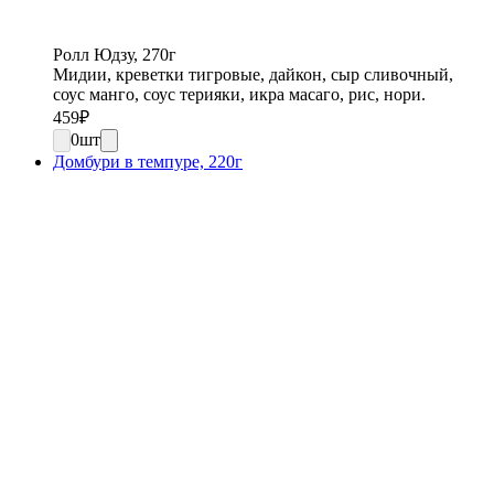
Ролл Юдзу, 270г
Мидии, креветки тигровые, дайкон, сыр сливочный,
соус манго, соус терияки, икра масаго, рис, нори.
459
₽
0
шт
Домбури в темпуре, 220г