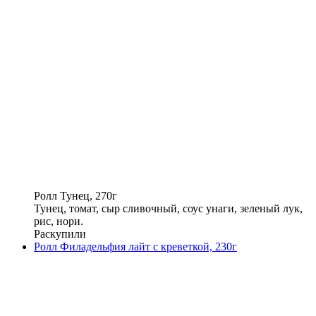
Ролл Тунец, 270г
Тунец, томат, сыр сливочный, соус унаги, зеленый лук,
рис, нори.
Раскупили
Ролл Филадельфия лайт с креветкой, 230г