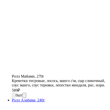
Ролл Майами, 270г
Креветки тигровые, лосось, манго с\м, сыр сливочный,
соус манго, соус терияки, лепестки миндаля, рис, нори.
589
₽
0
шт
Ролл Алабама, 240г