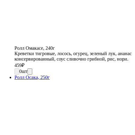
Ролл Омакасе, 240г
Креветки тигровые, лосось, огурец, зеленый лук, ананас
консервированный, соус сливочно грибной, рис, нори.
459
₽
0
шт
Ролл Осака, 250г