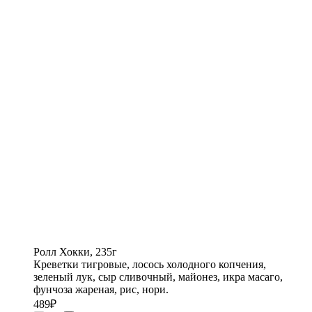
Ролл Хокки, 235г
Креветки тигровые, лосось холодного копчения,
зеленый лук, сыр сливочный, майонез, икра масаго,
фунчоза жареная, рис, нори.
489
₽