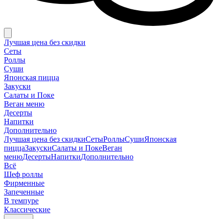
Лучшая цена без скидки
Сеты
Роллы
Суши
Японская пицца
Закуски
Салаты и Поке
Веган меню
Десерты
Напитки
Дополнительно
Лучшая цена без скидки
Сеты
Роллы
Суши
Японская
пицца
Закуски
Салаты и Поке
Веган
меню
Десерты
Напитки
Дополнительно
Всё
Шеф роллы
Фирменные
Запеченные
В темпуре
Классические